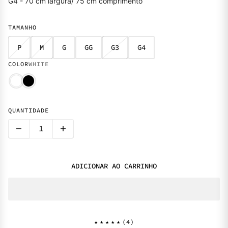
G4 - 70 cm largura/ 75 cm comprimento
TAMANHO
P
M
G
GG
G3
G4
COLOR
WHITE
QUANTIDADE
ADICIONAR AO CARRINHO