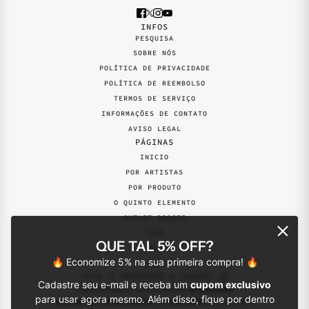
INFOS
PESQUISA
SOBRE NÓS
POLÍTICA DE PRIVACIDADE
POLÍTICA DE REEMBOLSO
TERMOS DE SERVIÇO
INFORMAÇÕES DE CONTATO
AVISO LEGAL
PÁGINAS
INICIO
POR ARTISTAS
POR PRODUTO
O QUINTO ELEMENTO
OUTLET BOOGIE
YEBO
QUE TAL 5% OFF?
PERFIL
🔥 Economize 5% na sua primeira compra! 🔥
VINIS
SEJA O PRIMEIRO A SABER! 📨
Cadastre seu e-mail e receba um
cupom exclusivo
Cadastre seu e-mail e receba
promoções
para usar agora mesmo. Além disso, fique por dentro
exclusivas, lançamentos e novidades
em primeira